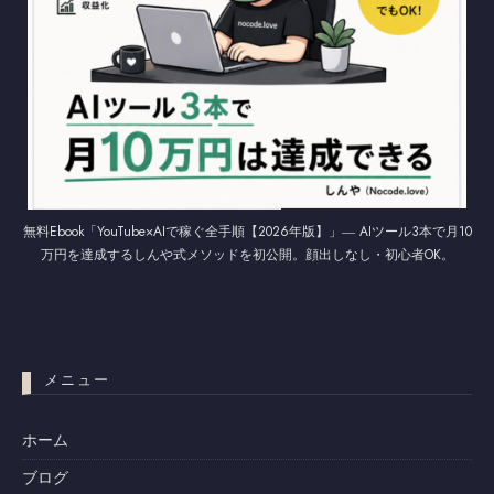
無料Ebook「YouTube×AIで稼ぐ全手順【2026年版】」― AIツール3本で月10
万円を達成するしんや式メソッドを初公開。顔出しなし・初心者OK。
メニュー
ホーム
ブログ