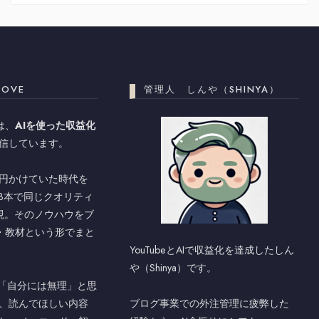
LOVE
管理人 しんや（SHINYA）
では、
AIを使った収益化
信しています。
万円かけていた時代を
ル3本で同じクオリティ
現。そのノウハウをブ
be・教材という形でまと
YouTubeとAIで収益化を達成したしん
や（Shinya）です。
」「自分には無理」と思
、読んでほしい内容
ブログ事業での外注管理に疲弊した