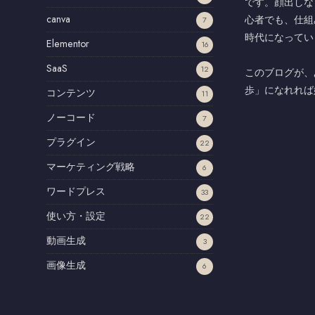
です。顔出しな
canva
心者でも、仕組
7
時代になってい
Elementor
16
SaaS
12
このブログが、
歩」になれれば
コンテンツ
11
ノーコード
7
プラグイン
22
マーケティング戦略
6
ワードプレス
33
使い方・設定
22
動画生成
3
画像生成
6