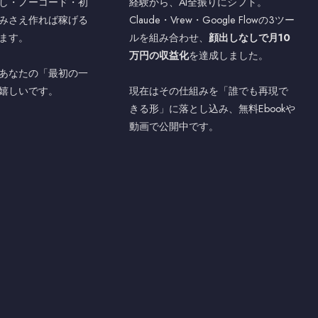
し・ノーコード・初
経験から、AI全振りにシフト。
みさえ作れば稼げる
Claude・Vrew・Google Flowの3ツー
ます。
ルを組み合わせ、
顔出しなしで月10
万円の収益化
を達成しました。
あなたの「最初の一
嬉しいです。
現在はその仕組みを「誰でも再現で
きる形」に落とし込み、無料Ebookや
動画で公開中です。