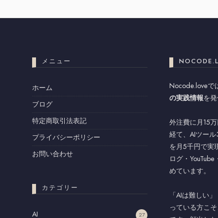
メニュー
NOCODE.
Nocode.love
ホーム
の実践情報
を発
ブログ
特定商取引法表記
外注費に月15
経て、AIツー
プライバシーポリシー
を月5千円で実
お問い合わせ
ログ・YouTu
めています。
カテゴリー
「AIは難しい
っている方こそ
AI
27