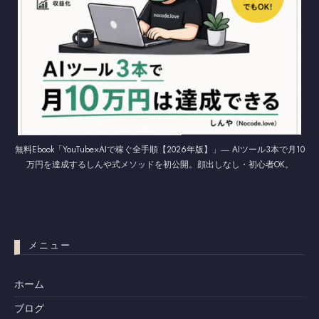
無料Ebook「YouTube×AIで稼ぐ全手順【2026年版】」― AIツール3本で月10
万円を達成するしんや式メソッドを初公開。顔出しなし・初心者OK。
メニュー
ホーム
ブログ