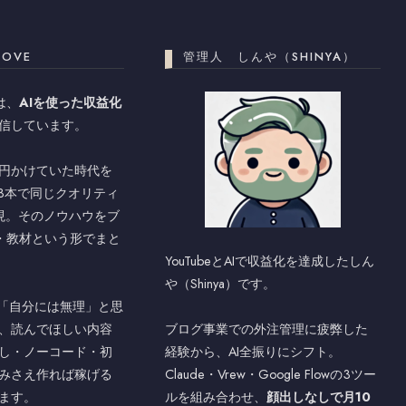
LOVE
管理人 しんや（SHINYA）
では、
AIを使った収益化
信しています。
万円かけていた時代を
ル3本で同じクオリティ
現。そのノウハウをブ
be・教材という形でまと
YouTubeとAIで収益化を達成したしん
や（Shinya）です。
」「自分には無理」と思
、読んでほしい内容
ブログ事業での外注管理に疲弊した
し・ノーコード・初
経験から、AI全振りにシフト。
みさえ作れば稼げる
Claude・Vrew・Google Flowの3ツー
ます。
ルを組み合わせ、
顔出しなしで月10