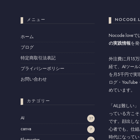
メニュー
NOCODE.
Nocode.love
ホーム
の実践情報
を発
ブログ
特定商取引法表記
外注費に月15
経て、AIツー
プライバシーポリシー
を月5千円で実
お問い合わせ
ログ・YouTu
めています。
カテゴリー
「AIは難しい
っている方こそ
AI
27
です。顔出しな
canva
心者でも、仕組
7
時代になってい
Elementor
16