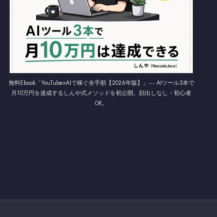
無料Ebook「YouTube×AIで稼ぐ全手順【2026年版】」― AIツール3本で
月10万円を達成するしんや式メソッドを初公開。顔出しなし・初心者
OK。