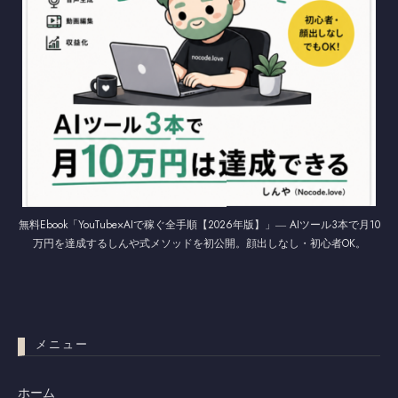
無料Ebook「YouTube×AIで稼ぐ全手順【2026年版】」― AIツール3本で月10
万円を達成するしんや式メソッドを初公開。顔出しなし・初心者OK。
メニュー
ホーム