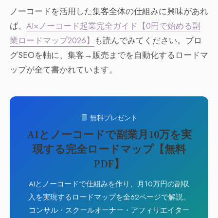
ノーコードを活用した集客全体の仕組みに興味があれ
ば、
AI×ノーコード起業完全ガイド【0円で始める副
業ロードマップ2026】
も読んでみてください。ブロ
グSEOを軸に、集客→販売までを自動化するロードマ
ップが全て書かれています。
無料プレゼント
AIとノーコードで副業月10万を実
現する完全ロードマップ【無料
PDF】
AIとノーコードで仕組みを作り、月10万円の副収
入を実現するロードマップを全62ページで解説。
コンサル・スクールオーナー・アフィリエイター