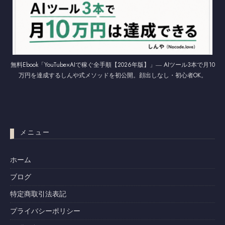
無料Ebook「YouTube×AIで稼ぐ全手順【2026年版】」― AIツール3本で月10
万円を達成するしんや式メソッドを初公開。顔出しなし・初心者OK。
メニュー
ホーム
ブログ
特定商取引法表記
プライバシーポリシー