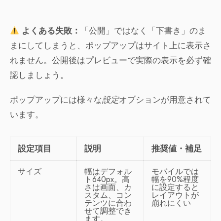
よくある失敗：
「公開」ではなく「下書き」のま
まにしてしまうと、ポップアップはサイト上に表示さ
れません。公開後はプレビューで実際の表示を必ず確
認しましょう。
ポップアップには様々な
設定
オプションが用意されて
います。
設定項目
説明
推奨値・補足
サイズ
幅はデフォル
モバイルでは
ト640px。高
幅を90%程度
さは画面、カ
に設定すると
スタム、コン
レイアウトが
テンツに合わ
崩れにくい
せて調整でき
ます。