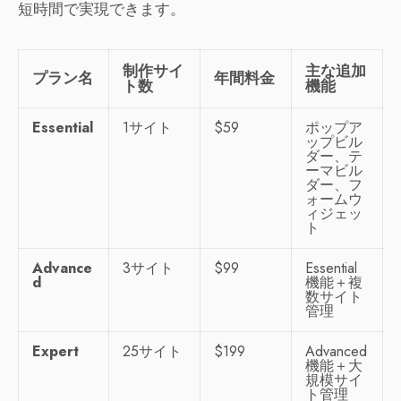
短時間で実現できます。
制作サイ
主な追加
プラン名
年間料金
ト数
機能
Essential
1サイト
$59
ポップア
ップビル
ダー、テ
ーマビル
ダー、フ
ォームウ
ィジェッ
ト
Advance
3サイト
$99
Essential
d
機能＋複
数サイト
管理
Expert
25サイト
$199
Advanced
機能＋大
規模サイ
ト管理