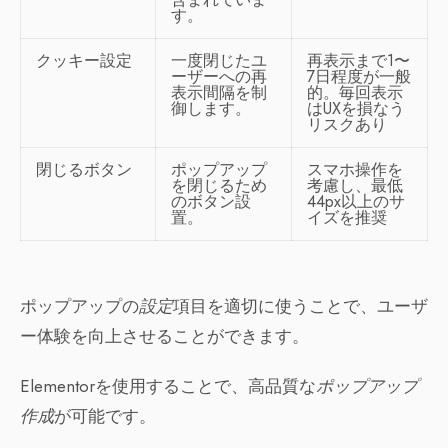
す。
クッキー設定
一度閉じたユ
再表示まで1〜
ーザーへの再
7日程度が一般
表示間隔を制
的。毎回表示
御します。
はUXを損なう
リスクあり
閉じるボタン
ポップアップ
スマホ操作を
を閉じるため
考慮し、最低
のボタン設
44px以上のサ
置。
イズを推奨
ポップアップの
設定
項目を適切に使うことで、ユーザ
ー体験を向上させることができます。
Elementorを使用することで、高品質な
ポップアップ
作成
が可能です。