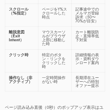
スクロール
ページをY%ス
記事途中での
（%指定）
クロールした
メルマガ登録
時点
訴求（50〜
70%が目安）
離脱意図
マウスカーソ
カート離脱防
（Exit
ルがブラウザ
止・直帰率低
Intent）
上部に移動し
下対策
た時
クリック時
特定のボタ
詳細情報の表
ン・リンクを
示・資料ダウ
クリックした
ンロード案内
時
操作なし（非
一定時間操作
長期滞在ユー
アクティブ）
がない時
ザーへの特別
オファー提示
ページ読み込み直後（0秒）のポップアップ表示はユ