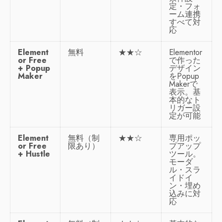
定・フォ
ーム連携
すべて対
応
Element
無料
★★☆
Elementor
or Free
で作った
+ Popup
デザイン
Maker
をPopup
Makerで
表示。基
本的なト
リガー設
定が可能
Element
無料（制
★★☆
専用ポッ
or Free
限あり）
プアップ
+ Hustle
ツール。
モーダ
ル・スラ
イドイ
ン・埋め
込みに対
応