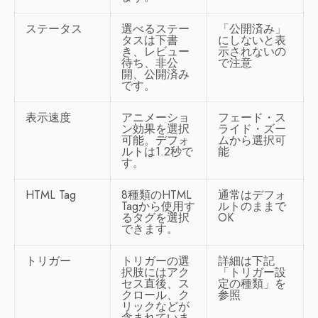
ステータス
選べるステー
「公開済み」
タスは下書
にしないと表
き、レビュー
示されないの
待ち、非公
で注意
開、公開済み
です。
表示速度
アニメーショ
フェード・ス
ン効果を選択
ライド・ズー
可能。デフォ
ムから選択可
ルトは1.2秒で
能
す。
HTML Tag
8種類のHTML
通常はデフォ
Tagから使用す
ルトのままで
るタグを選択
OK
できます。
トリガー
トリガーの選
詳細は下記
択肢にはアク
「トリガー設
セス直後、ス
定の種類」を
クロール、ク
参照
リックなどが
含まれていま