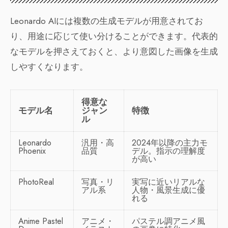
Leonardo AIには複数の生成モデルが用意されてお
り、用途に応じて使い分けることができます。代表的
なモデルを押さえておくと、より意図した画像を生成
しやすくなります。
得意な
モデル名
ジャン
特徴
ル
Leonardo
汎用・高
2024年以降の主力モ
Phoenix
品質
デル。指示の理解度
が高い
PhotoReal
写真・リ
実写に近いリアルな
アル系
人物・風景生成に優
れる
Anime Pastel
アニメ・
パステル調アニメ風