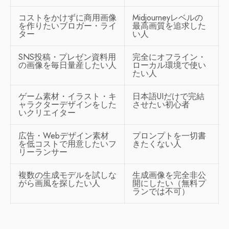
コストをかけずに商用画像
Midjourneyレベルの
を作りたいブロガー・ライ
最高画質を追求した
ター
い人
SNS投稿・プレゼン資料用
完全にオフライン・
の画像を毎日量産したい人
ローカル環境で使い
たい人
ゲーム素材・イラスト・キ
日本語UIだけで完結
ャラクターデザインをした
させたい初心者
いクリエイター
広告・Webデザイン素材
プロンプトを一切書
を低コストで用意したいフ
きたくない人
リーランサー
複数の生成モデルを試しな
生成画像を完全非公
がら画風を探したい人
開にしたい（無料プ
ランでは不可）