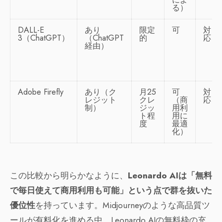
る）
DALL-E
あり
限定
可
対
3（ChatGPT）
（ChatGPT
的
応
経由）
Adobe Firefly
あり（ク
月25
可
対
レジット
クレ
（商
応
制）
ジッ
用利
ト程
用に
度
最適
化）
この比較から明らかなように、
Leonardo AIは「無料
で毎日使えて商用利用も可能」という点で群を抜いた
優位性
を持っています。Midjourneyのような高品質ツ
ールが有料化を進める中、Leonardo AIの無料枠の充