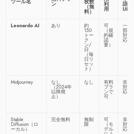
ツール名
枚数
ン
利
語
（無
用
UI
料）
Leonardo AI
あり
約
可
一
150
（規
部
トー
約確
対
ク
認
応
ン/
要）
日
（毎
日リ
セッ
ト）
Midjourney
なし
なし
有料
非
（2024年
プラ
対
以降廃
ンで
応
止）
可
Stable
完全無料
無制
可
非
Diffusion（ロ
限
（モ
対
ーカル）
デル
応
によ