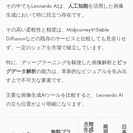
その中でもLeonardo AIは、
人工知能
を活用した画像
生成において特に目立つ存在です。
その高い柔軟性と精度は、MidjourneyやStable
Diffusionなどの既存のサービスと比較しても見劣りせ
ず、一定のシェアを市場で確立しています。
特に、
ディープラーニング
を駆使した画像解析と
ビッ
グデータ解析
の能力は、革新的なビジュアルを生み出
す上で不可欠な要素です。
主要な画像生成AIツールを比較すると、Leonardo AI
の立ち位置がより明確になります。
月間
商
日
生成
無料プラ
用
本