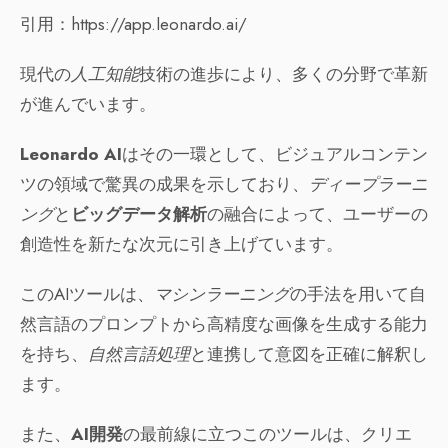
引用：https://app.leonardo.ai/
現代の
人工知能
技術の進歩により、多くの分野で革新
が進んでいます。
Leonardo AI
はその一環として、ビジュアルコンテン
ツの領域で驚異の成果を示しており、
ディープラーニ
ング
と
ビッグデータ解析
の融合によって、ユーザーの
創造性を新たな次元に引き上げています。
このAIツールは、
マシンラーニング
の手法を用いて自
然言語のプロンプトから高精度な画像を生成する能力
を持ち、
自然言語処理
と連携して意図を正確に解釈し
ます。
また、
AI開発
の最前線に立つこのツールは、クリエ