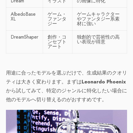
Dream
イラスト
の画像に特化
AlbedoBase
ゲーム・
ゲームキャラクター
XL
ファンタ
やファンタジー系素
ジー
材に強い
DreamShaper
創作・コ
独創的で芸術性の高
ンセプト
い表現が得意
アート
用途に合ったモデルを選ぶだけで、生成結果のクオリ
ティは大きく変わります。まずは
Leonardo Phoenix
から試してみて、特定のジャンルに特化したい場合に
他のモデルへ切り替えるのがおすすめです。