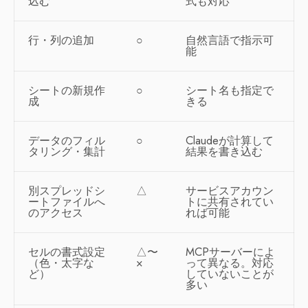
込む
式も対応
行・列の追加
○
自然言語で指示可
能
シートの新規作
○
シート名も指定で
成
きる
データのフィル
○
Claudeが計算して
タリング・集計
結果を書き込む
別スプレッドシ
△
サービスアカウン
ートファイルへ
トに共有されてい
のアクセス
れば可能
セルの書式設定
△〜
MCPサーバーによ
（色・太字な
×
って異なる。対応
ど）
していないことが
多い