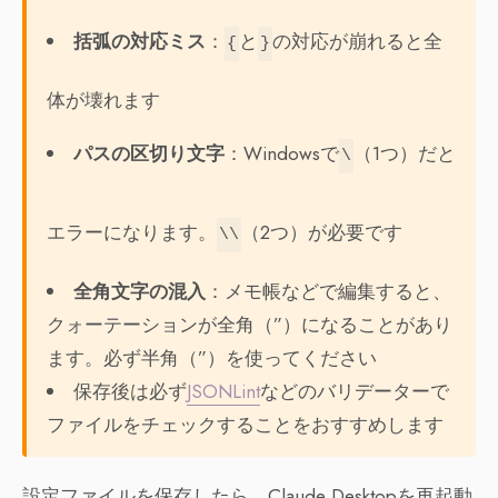
括弧の対応ミス
：
と
の対応が崩れると全
{
}
体が壊れます
パスの区切り文字
：Windowsで
（1つ）だと
\
エラーになります。
（2つ）が必要です
\\
全角文字の混入
：メモ帳などで編集すると、
クォーテーションが全角（”）になることがあり
ます。必ず半角（”）を使ってください
保存後は必ず
JSONLint
などのバリデーターで
ファイルをチェックすることをおすすめします
設定ファイルを保存したら、Claude Desktopを再起動