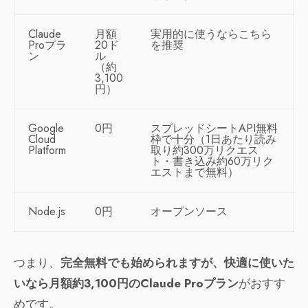
Claude
月額
実用的に使うならこちら
Proプラ
20ド
を推奨
ン
ル
（約
3,100
円）
Google
0円
スプレッドシートAPI無料
Cloud
枠で十分（1日あたり読み
Platform
取り約300万リクエス
ト・書き込み約60万リク
エストまで無料）
Node.js
0円
オープンソース
つまり、
完全無料でも始められますが、快適に使いた
いなら月額約3,100円のClaude Proプラン
がおすす
めです。