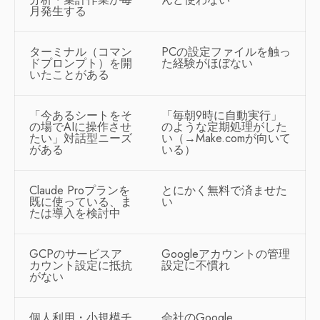
月発生する
ターミナル（コマン
PCの設定ファイルを触っ
ドプロンプト）を開
た経験がほぼない
いたことがある
「今あるシートをそ
「毎朝9時に自動実行」
の場でAIに操作させ
のような定期処理がした
たい」対話型ニーズ
い（→Make.comが向いて
がある
いる）
Claude Proプランを
とにかく無料で済ませた
既に使っている、ま
い
たは導入を検討中
GCPのサービスア
Googleアカウントの管理
カウント設定に抵抗
設定に不慣れ
がない
個人利用・小規模チ
会社のGoogle