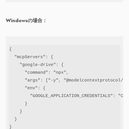
Windowsの場合：
{

  "mcpServers": {

    "google-drive": {

      "command": "npx",

      "args": ["-y", "@modelcontextprotocol/se
      "env": {

        "GOOGLE_APPLICATION_CREDENTIALS": "
      }

    }

  }

}