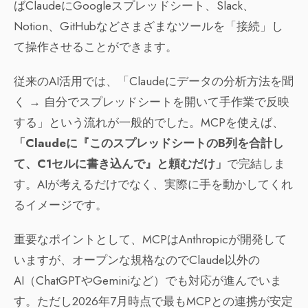
ばClaudeにGoogleスプレッドシート、Slack、
Notion、GitHubなどさまざまなツールを「接続」し
て操作させることができます。
従来のAI活用では、「Claudeにデータの分析方法を聞
く → 自分でスプレッドシートを開いて手作業で反映
する」という流れが一般的でした。MCPを使えば、
「Claudeに『このスプレッドシートのB列を合計し
て、C1セルに書き込んで』と頼むだけ」
で完結しま
す。AIが考えるだけでなく、実際に手を動かしてくれ
るイメージです。
重要なポイントとして、MCPはAnthropicが開発して
いますが、オープンな規格なのでClaude以外の
AI（ChatGPTやGeminiなど）でも対応が進んでいま
す。ただし2026年7月時点で最もMCPとの連携が安定