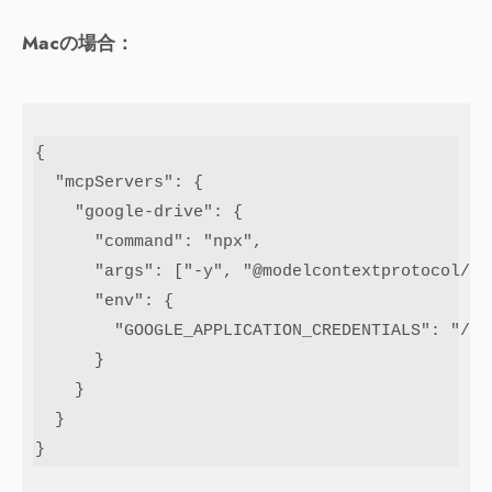
Macの場合：
{

  "mcpServers": {

    "google-drive": {

      "command": "npx",

      "args": ["-y", "@modelcontextprotocol/se
      "env": {

        "GOOGLE_APPLICATION_CREDENTIALS": "
      }

    }

  }

}