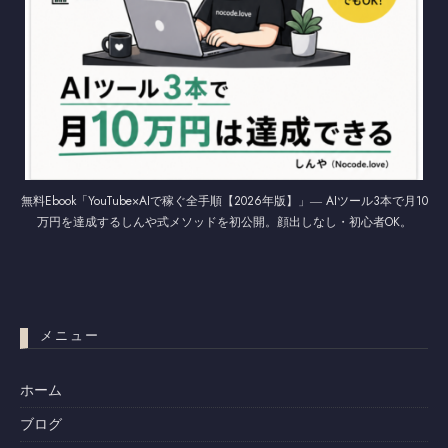
無料Ebook「YouTube×AIで稼ぐ全手順【2026年版】」― AIツール3本で月10
万円を達成するしんや式メソッドを初公開。顔出しなし・初心者OK。
メニュー
ホーム
ブログ