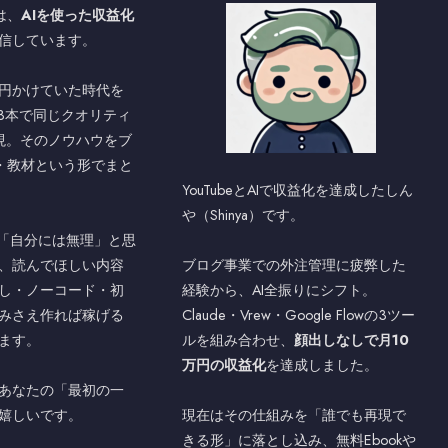
では、
AIを使った収益化
信しています。
万円かけていた時代を
ル3本で同じクオリティ
現。そのノウハウをブ
be・教材という形でまと
YouTubeとAIで収益化を達成したしん
や（Shinya）です。
」「自分には無理」と思
、読んでほしい内容
ブログ事業での外注管理に疲弊した
し・ノーコード・初
経験から、AI全振りにシフト。
みさえ作れば稼げる
Claude・Vrew・Google Flowの3ツー
ます。
ルを組み合わせ、
顔出しなしで月10
万円の収益化
を達成しました。
あなたの「最初の一
嬉しいです。
現在はその仕組みを「誰でも再現で
きる形」に落とし込み、無料Ebookや