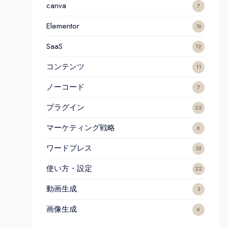
canva
7
Elementor
16
SaaS
12
コンテンツ
11
ノーコード
7
プラグイン
22
マーケティング戦略
6
ワードプレス
33
使い方・設定
22
動画生成
3
画像生成
6