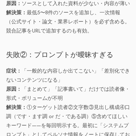
原因：
ソースとして入れた資料が少ない・内容が薄い
解決策：
最低5〜8件のソースを追加し、一次情報
（公式サイト・論文・業界レポート）を必ず含める。
競合記事をURLで追加するのも有効。
失敗②：プロンプトが曖昧すぎる
症状：
「一般的な内容しか出てこない」「差別化でき
ないコンテンツになる」
原因：
「まとめて」「記事書いて」だけでは読者像・
形式・ボリュームが不明
解決策：
①ターゲット読者②文字数③見出し構成④口
調（です・ます調 or だ・である調）⑤含めてほしい
キーワード——を毎回明示する。最初に「システムプ
ロンプト」としてペルソナ情報をノートに保存してお