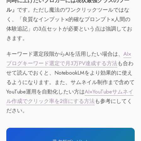
同時に上げたいブロガーには現状最強クラスのツー
ル」
です。ただし魔法のワンクリックツールではな
く、「良質なインプット×的確なプロンプト×人間の
体験追記」の3点セットが必要という点は強調してお
きます。
キーワード選定段階からAIを活用したい場合は、
AI×
ブログキーワード選定で月3万PV達成する方法
も合わ
せて読んでおくと、NotebookLMをより効果的に使え
るようになります。また、サムネイル制作まで含めて
YouTube運用を自動化したい方は
AI×YouTubeサムネイ
ル作成でクリック率を2倍にする方法
も参考にしてく
ださい。