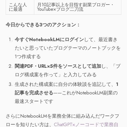
こんな人
月10記事以上を目指す副業ブロガー・
に最適
YouTube×ブログ二刀流
今日からできる3つのアクション：
今すぐNotebookLMにログイン
して、最近書き
たいと思っていたブログテーマのノートブックを
1つ作成する
関連PDF・URL×5件をソースとして追加
し、「ブ
ログ構成案を作って」と入力してみる
生成された構成案に自分の体験談を追記して、
1
記事を完成させる
——これがNotebookLM副業の
最速スタートです
さらにNotebookLMを業務全体に組み込んだワークフ
ローを知りたい方は、
ChatGPT×ノーコードで業務自