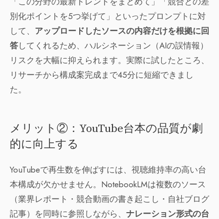
「この分野の最新トレンドをまとめて」「競合との差
別化ポイントを5つ挙げて」といったプロンプトに対
して、
アップロードしたソースの内容だけを根拠に回
答
してくれるため、ハルシネーション（AIの誤情報）
リスクを大幅に抑えられます。実際に試したところ、
リサーチから構成案完成まで45分に短縮できまし
た。
メリット②：YouTube台本の品質が劇
的に向上する
YouTubeで再生数を伸ばすには、視聴維持率の高い台
本構成が欠かせません。NotebookLMは複数のソース
（業界レポート・競合動画の書き起こし・自社ブログ
記事）を同時に参照しながら、
ナレーション形式の台