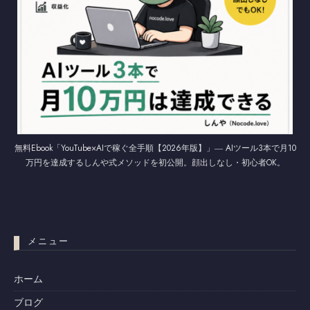
無料Ebook「YouTube×AIで稼ぐ全手順【2026年版】」― AIツール3本で月10
万円を達成するしんや式メソッドを初公開。顔出しなし・初心者OK。
メニュー
ホーム
ブログ