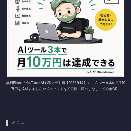
無料Ebook「YouTube×AIで稼ぐ全手順【2026年版】」― AIツール3本で月10
万円を達成するしんや式メソッドを初公開。顔出しなし・初心者OK。
メニュー